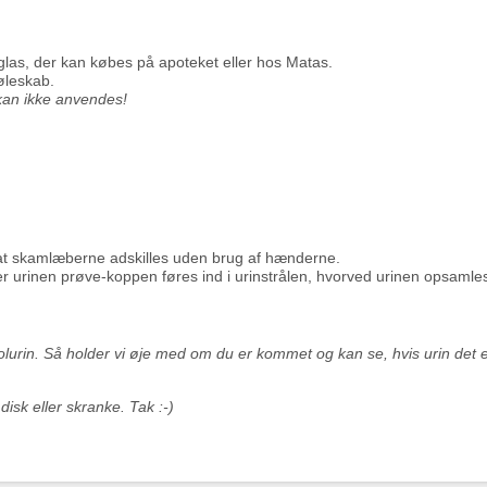
glas, der kan købes på apoteket eller hos Matas.
køleskab.
an ikke anvendes!
 at skamlæberne adskilles uden brug af hænderne.
refter urinen prøve-koppen føres ind i urinstrålen, hvorved urinen opsaml
urin. Så holder vi øje med om du er kommet og kan se, hvis urin det e
isk eller skranke. Tak :-)