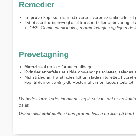
Remedier
En prøve-kop, som kan udleveres i vores skranke eller et 
Evt et sterilt urinprøveglas til transport eller opbevaring i 
OBS: Gamle medicinglas, marmeladeglas og lignende k
Prøvetagning
Mænd
skal trække forhuden tilbage.
Kvinder
anbefales at sidde omvendt på toilettet, således
Midtstråleurin: Først lades lidt urin lades i toilettet, hvo
kop, til den er ca ½ fyldt. Resten af urinen lades i toilettet.
Du bedes køre kortet igennem - også selvom det er en kontrol
os af.
Urinen skal
altid
sættes i den grønne kasse og ikke på bord, d