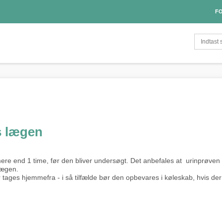
FO
s lægen
dt mere end 1 time, før den bliver undersøgt. Det anbefales at urinprøve
lægen.
ages hjemmefra - i så tilfælde bør den opbevares i køleskab, hvis de