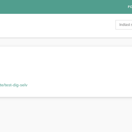
FO
e/test-dig-selv