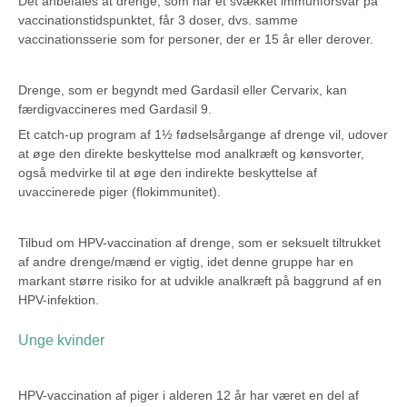
Det anbefales at drenge, som har et svækket immunforsvar på
vaccinationstidspunktet, får 3 doser, dvs. samme
vaccinationsserie som for personer, der er 15 år eller derover.
Drenge, som er begyndt med Gardasil eller Cervarix, kan
færdigvaccineres med Gardasil 9.
Et catch-up program af 1½ fødselsårgange af drenge vil, udover
at øge den direkte beskyttelse mod analkræft og kønsvorter,
også medvirke til at øge den indirekte beskyttelse af
uvaccinerede piger (flokimmunitet).
Tilbud om HPV-vaccination af drenge, som er seksuelt tiltrukket
af andre drenge/mænd er vigtig, idet denne gruppe har en
markant større risiko for at udvikle analkræft på baggrund af en
HPV-infektion.
Unge kvinder
HPV-vaccination af piger i alderen 12 år har været en del af