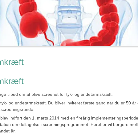
mkræft
mkræft
tage tilbud om at blive screenet for tyk- og endetarmskræft.
r tyk- og endetarmskræft. Du bliver inviteret første gang når du er 50 år
te screeningsrunde.
blev indført den 1. marts 2014 med en fireårig implementeringsperiode
vitation om deltagelse i screeningsprogrammet. Herefter vil borgere me
ndet år.