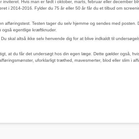
nviteret. Hvis man er født i oktober, marts, februar eller december bliv
ret i 2014-2016. Fylder du 75 år eller 50 år får du et tilbud om screen
 en afføringstest. Testen tager du selv hjemme og sendes med posten. 
n også egentlige kræftknuder.
 Du skal altså ikke selv henvende dig for at blive indkaldt til undersøge
igt, at du får det undersøgt hos din egen læge. Dette gælder også, hvis
ingsmønster, uforklarligt træthed, mavesmerter, blod eller slim i affør