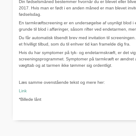
Din fødselsmåned bestemmer hvornår du er blevet eller bliver i
2017. Hvis man er født i en anden måned er man blevet invite
fødselsdag.
En tarmkræftscreening er en undersøgelse af usynligt blod i
grunde til blod i afføringer, såsom rifter ved endetarmen, me
Du får automatisk tilsendt brev med invitation til screeningen.
et frivilligt tilbud, som du til enhver tid kan framelde dig fra.
Hvis du har symptomer på tyk- og endetarmskræft, er det vigt
screeningsprogrammet. Symptomer på tarmkræft er ændret affør
vægttab og at tarmen ikke tømmer sig ordentligt.
Læs samme ovenstående tekst og mere her:
Link
*Billede lånt