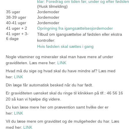
klar: Foredrag om tiden før, under og efter fødslen
(Husk tilmelding)
35 uger
Jordemoder
38-39 uger
Jordemoder
40-41 uger
Jordemoder
41 uger + 2
Opringning fra igangsættelsesjordemoder
41 uger + 3-
Tilbud om igangsættelse af fødslen eller ekstra
6 dage
kontroller:
Hvis fødslen skal sættes i gang
Nogle vitaminer og mineraler skal man have mere af under
graviditeten. Læs mere her:
LINK
Hvad må du sige og hvad skal du have mindre af? Læs med
her:
LINK
Din læge får automatisk besked når du har født.
Er graviditeten uønsket skal du ringe til klinikken på tlf.: 46 56 16
20 så kan vi hjælpe dig videre.
Du kan læse mere her om prævention samt hvilke der er
her:
LINK
Vil du læse mere om graviditet og de muligeheder du har. Læs
med her:
LINK