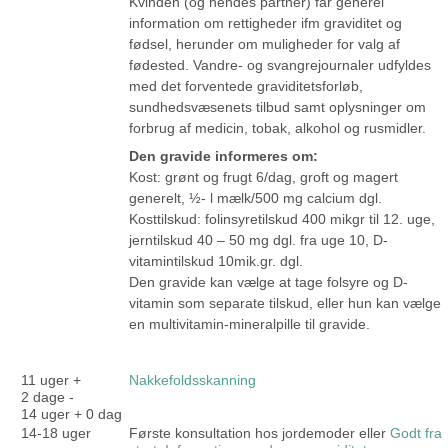
Kvinden (og hendes partner) får generel
information om rettigheder ifm graviditet og
fødsel, herunder om muligheder for valg af
fødested. Vandre- og svangrejournaler udfyldes
med det forventede graviditetsforløb,
sundhedsvæsenets tilbud samt oplysninger om
forbrug af medicin, tobak, alkohol og rusmidler.
Den gravide informeres om:
Kost: grønt og frugt 6/dag, groft og magert
generelt, ½- l mælk/500 mg calcium dgl.
Kosttilskud: folinsyretilskud 400 mikgr til 12. uge,
jerntilskud 40 – 50 mg dgl. fra uge 10, D-
vitamintilskud 10mik.gr. dgl.
Den gravide kan vælge at tage folsyre og D-
vitamin som separate tilskud, eller hun kan vælge
en multivitamin-mineralpille til gravide.
11 uger +
Nakkefoldsskanning
2 dage -
14 uger + 0 dag
14-18 uger
Første konsultation hos jordemoder eller
Godt fra