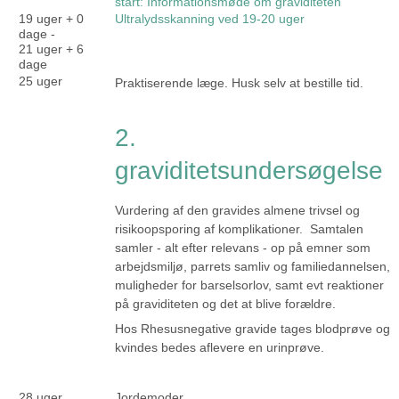
start: Informationsmøde om graviditeten
19 uger + 0
Ultralydsskanning ved 19-20 uger
dage -
21 uger + 6
dage
25 uger
Praktiserende læge. Husk selv at bestille tid.
2.
graviditetsundersøgelse
Vurdering af den gravides almene trivsel og
risikoopsporing af komplikationer. Samtalen
samler - alt efter relevans - op på emner som
arbejdsmiljø, parrets samliv og familiedannelsen,
muligheder for barselsorlov, samt evt reaktioner
på graviditeten og det at blive forældre.
Hos Rhesusnegative gravide tages blodprøve og
kvindes bedes aflevere en urinprøve.
28 uger
Jordemoder