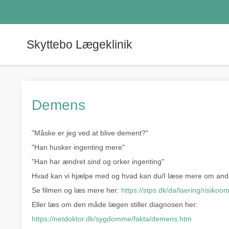
Skyttebo Lægeklinik
Demens
"Måske er jeg ved at blive dement?"
"Han husker ingenting mere"
"Han har ændret sind og orker ingenting"
Hvad kan vi hjælpe med og hvad kan du/I læse mere om and
Se filmen og læs mere her:
https://stps.dk/da/laering/risik
Eller læs om den måde lægen stiller diagnosen her:
https://netdoktor.dk/sygdomme/fakta/demens.htm