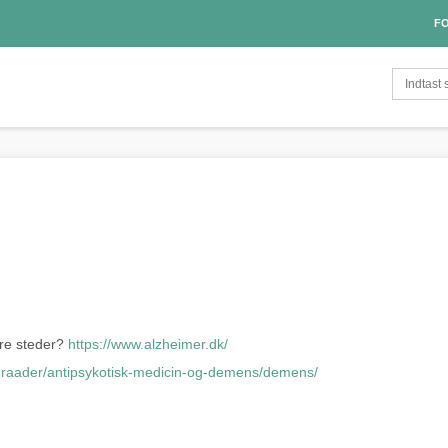
FO
re steder?
https://www.alzheimer.dk/
oomraader/antipsykotisk-medicin-og-demens/demens/