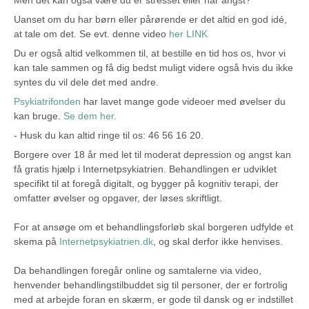
Men det kan også være du er stresset eller har angst?
Uanset om du har børn eller pårørende er det altid en god idé,
at tale om det. Se evt. denne video
her LINK
Du er også altid velkommen til, at bestille en tid hos os, hvor vi
kan tale sammen og få dig bedst muligt videre også hvis du ikke
syntes du vil dele det med andre.
Psykiatrifonden
har lavet mange gode videoer med øvelser du
kan bruge.
Se dem her.
- Husk du kan altid ringe til os: 46 56 16 20.
Borgere over 18 år med let til moderat depression og angst kan
få gratis hjælp i Internetpsykiatrien. Behandlingen er udviklet
specifikt til at foregå digitalt, og bygger på kognitiv terapi, der
omfatter øvelser og opgaver, der løses skriftligt.
For at ansøge om et behandlingsforløb skal borgeren udfylde et
skema på
Internetpsykiatrien.dk
, og skal derfor ikke henvises.
Da behandlingen foregår online og samtalerne via video,
henvender behandlingstilbuddet sig til personer, der er fortrolig
med at arbejde foran en skærm, er gode til dansk og er indstillet